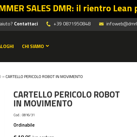
R: il rientro Lean parte dalle off
 aiuto?
Contattaci
+39 0871950848
infoweb@dmrle
ALOGHI
CHI SIAMO
»
O
CARTELLO PERICOLO ROBOT IN MOVIMENTO
CARTELLO PERICOLO ROBOT
IN MOVIMENTO
Cod.:
0816/31
Ordinabile