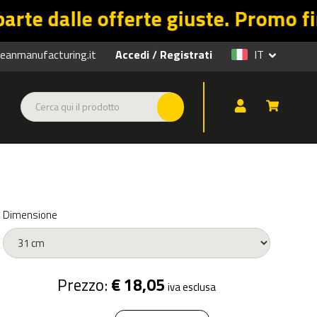
erte giuste. Promo fino al 31/08 su
anmanufacturing.it
Accedi
Registrati
IT
/
Dimensione
Prezzo:
€ 18,05
iva esclusa