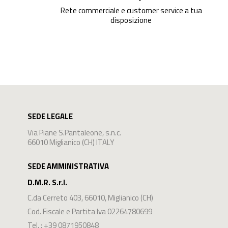
Rete commerciale e customer service a tua
disposizione
SEDE LEGALE
Via Piane S.Pantaleone, s.n.c.
66010 Miglianico (CH) ITALY
SEDE AMMINISTRATIVA
D.M.R. S.r.l.
C.da Cerreto 403
,
66010
,
Miglianico
(
CH
)
Cod. Fiscale e Partita Iva 02264780699
Tel. :
+39 0871950848