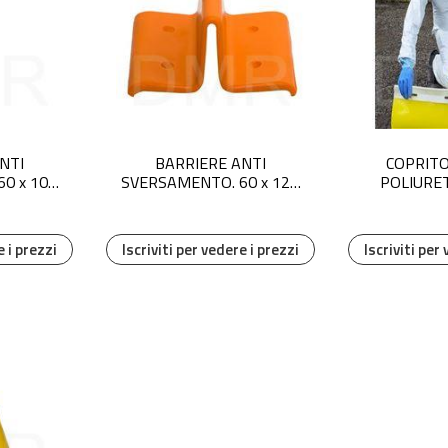
NTI
BARRIERE ANTI
COPRITO
0 x 100
SVERSAMENTO. 60 x 120
POLIURET
angolo
x 100 mm 1 PZ giunzione
Eco
carrabile
e i prezzi
Iscriviti per vedere i prezzi
Iscriviti per