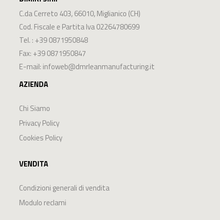
C.da Cerreto 403
,
66010
,
Miglianico
(
CH
)
Cod. Fiscale e Partita Iva 02264780699
Tel. :
+39 0871950848
Fax: +39 0871950847
E-mail:
infoweb@dmrleanmanufacturing.it
AZIENDA
Chi Siamo
Privacy Policy
Cookies Policy
VENDITA
Condizioni generali di vendita
Modulo reclami