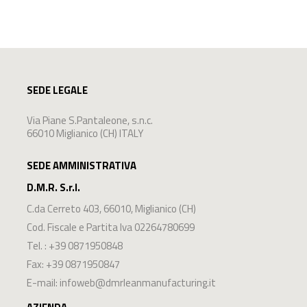
SEDE LEGALE
Via Piane S.Pantaleone, s.n.c.
66010 Miglianico (CH) ITALY
SEDE AMMINISTRATIVA
D.M.R. S.r.l.
C.da Cerreto 403
,
66010
,
Miglianico
(
CH
)
Cod. Fiscale e Partita Iva 02264780699
Tel. :
+39 0871950848
Fax: +39 0871950847
E-mail:
infoweb@dmrleanmanufacturing.it