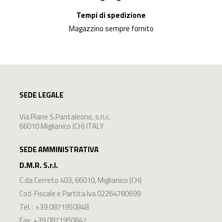
Tempi di spedizione
Magazzino sempre fornito
SEDE LEGALE
Via Piane S.Pantaleone, s.n.c.
66010 Miglianico (CH) ITALY
SEDE AMMINISTRATIVA
D.M.R. S.r.l.
C.da Cerreto 403
,
66010
,
Miglianico
(
CH
)
Cod. Fiscale e Partita Iva 02264780699
Tel. :
+39 0871950848
Fax: +39 0871950847