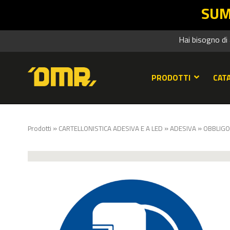
SUMMER SALES DM
Hai bisogno di
PRODOTTI
CAT
»
»
»
Prodotti
CARTELLONISTICA ADESIVA E A LED
ADESIVA
OBBLIGO