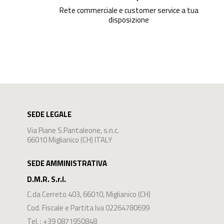
Rete commerciale e customer service a tua
disposizione
SEDE LEGALE
Via Piane S.Pantaleone, s.n.c.
66010 Miglianico (CH) ITALY
SEDE AMMINISTRATIVA
D.M.R. S.r.l.
C.da Cerreto 403
,
66010
,
Miglianico
(
CH
)
Cod. Fiscale e Partita Iva 02264780699
Tel. :
+39 0871950848