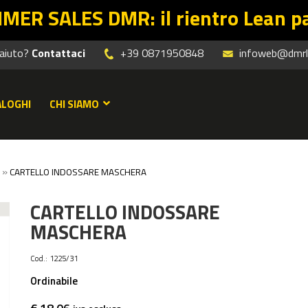
R: il rientro Lean parte dalle offe
 aiuto?
Contattaci
+39 0871950848
infoweb@dmrle
ALOGHI
CHI SIAMO
»
CARTELLO INDOSSARE MASCHERA
CARTELLO INDOSSARE
MASCHERA
Cod.:
1225/31
Ordinabile