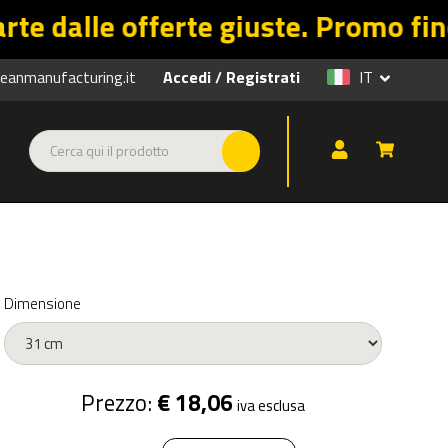
rte giuste. Promo fino al 31/08 su
anmanufacturing.it
Accedi
Registrati
IT
/
Dimensione
Prezzo:
€ 18,06
iva esclusa