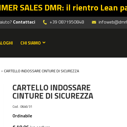
: il rientro Lean parte dalle offe
 aiuto?
Contattaci
+39 0871950848
infoweb@dmrle
ALOGHI
CHI SIAMO
»
CARTELLO INDOSSARE CINTURE DI SICUREZZA
CARTELLO INDOSSARE
CINTURE DI SICUREZZA
Cod.:
0646/31
Ordinabile