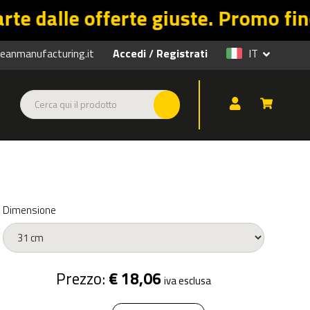
rte giuste. Promo fino al 31/08 su 
anmanufacturing.it
Accedi
Registrati
IT
/
Dimensione
Prezzo:
€ 18,06
iva esclusa