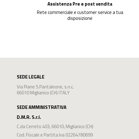
Assistenza Pre e post vendita
Rete commerciale e customer service a tua
disposizione
SEDE LEGALE
Via Piane S.Pantaleone, s.n.c.
66010 Miglianico (CH) ITALY
SEDE AMMINISTRATIVA
D.M.R. S.r.l.
C.da Cerreto 403
,
66010
,
Miglianico
(
CH
)
Cod. Fiscale e Partita Iva 02264780699