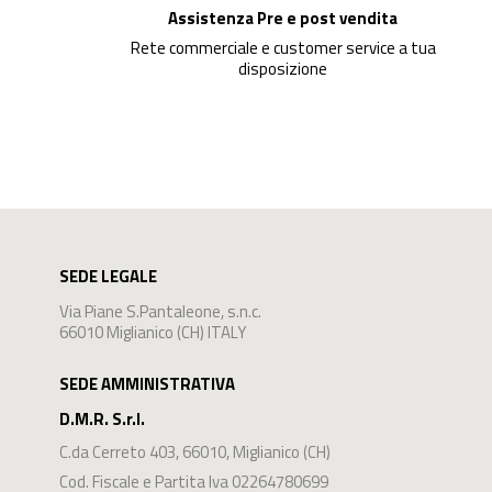
Assistenza Pre e post vendita
Rete commerciale e customer service a tua
disposizione
SEDE LEGALE
Via Piane S.Pantaleone, s.n.c.
66010 Miglianico (CH) ITALY
SEDE AMMINISTRATIVA
D.M.R. S.r.l.
C.da Cerreto 403
,
66010
,
Miglianico
(
CH
)
Cod. Fiscale e Partita Iva 02264780699