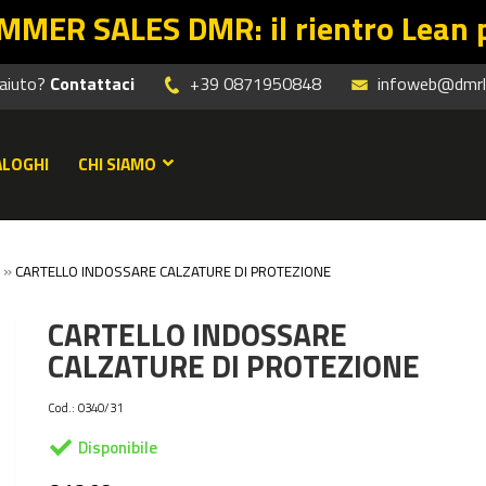
: il rientro Lean parte dalle offe
 aiuto?
Contattaci
+39 0871950848
infoweb@dmrle
ALOGHI
CHI SIAMO
»
CARTELLO INDOSSARE CALZATURE DI PROTEZIONE
CARTELLO INDOSSARE
CALZATURE DI PROTEZIONE
Cod.:
0340/31
Disponibile