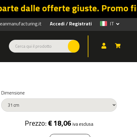
rte giuste. Promo fino al 31/08 su 
anmanufacturing.it
Accedi
Registrati
IT
/
Dimensione
Prezzo:
€ 18,06
iva esclusa