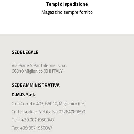
Tempi di spedizione
Magazzino sempre fornito
SEDE LEGALE
Via Piane S.Pantaleone, s.n.c.
66010 Miglianico (CH) ITALY
SEDE AMMINISTRATIVA
D.M.R. S.r.l.
C.da Cerreto 403
,
66010
,
Miglianico
(
CH
)
Cod. Fiscale e Partita Iva 02264780699
Tel. :
+39 0871950848
Fax: +39 0871950847