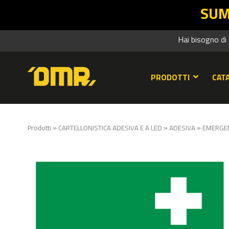
SUMMER SALES DMR
Hai bisogno di
PRODOTTI
CAT
»
»
»
Prodotti
CARTELLONISTICA ADESIVA E A LED
ADESIVA
EMERGE