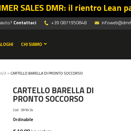
: il rientro Lean parte dalle offe
 aiuto?
Contattaci
+39 0871950848
infoweb@dmrle
ALOGHI
CHI SIAMO
»
NZA
CARTELLO BARELLA DI PRONTO SOCCORSO
CARTELLO BARELLA DI
PRONTO SOCCORSO
Cod.:
0916/24
Ordinabile