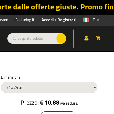
rte giuste. Promo fino al 31/08 su 
anmanufacturing.it
Accedi
Registrati
IT
/
Dimensione
Prezzo:
€ 10,88
iva esclusa