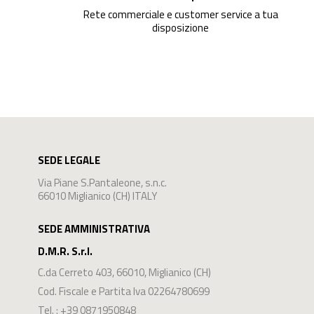
Rete commerciale e customer service a tua
disposizione
SEDE LEGALE
Via Piane S.Pantaleone, s.n.c.
66010 Miglianico (CH) ITALY
SEDE AMMINISTRATIVA
D.M.R. S.r.l.
C.da Cerreto 403
,
66010
,
Miglianico
(
CH
)
Cod. Fiscale e Partita Iva 02264780699
Tel. :
+39 0871950848