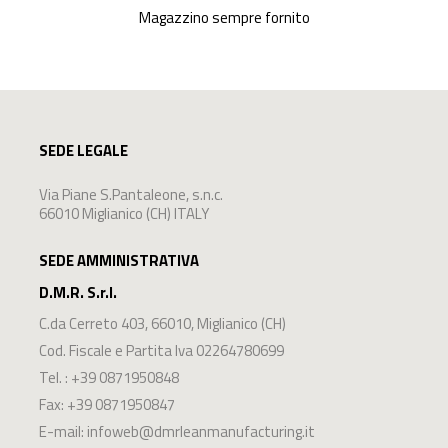
Magazzino sempre fornito
SEDE LEGALE
Via Piane S.Pantaleone, s.n.c.
66010 Miglianico (CH) ITALY
SEDE AMMINISTRATIVA
D.M.R. S.r.l.
C.da Cerreto 403
,
66010
,
Miglianico
(
CH
)
Cod. Fiscale e Partita Iva 02264780699
Tel. :
+39 0871950848
Fax: +39 0871950847
E-mail:
infoweb@dmrleanmanufacturing.it