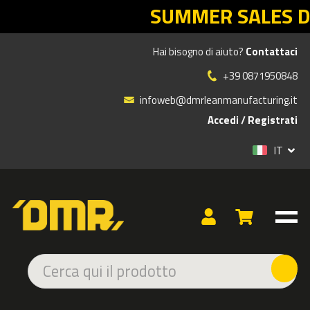
MER SALES DMR: il rientro Lean part
Hai bisogno di aiuto?
Contattaci
Prodotti
»
ERGONOMIA
»
TAPPETI ANTIFATICA
»
TAPPETO SOFTLINE CON VASCA
+39 0871950848
infoweb@dmrleanmanufacturing.it
Accedi
/
Registrati
IT