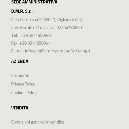
SEDE AMMINISTRATIVA
D.M.R. S.r.l.
C.da Cerreto 403
,
66010
,
Miglianico
(
CH
)
Cod. Fiscale e Partita Iva 02264780699
Tel. :
+39 0871950848
Fax: +39 0871950847
E-mail:
infoweb@dmrleanmanufacturing.it
AZIENDA
Chi Siamo
Privacy Policy
Cookies Policy
VENDITA
Condizioni generali di vendita