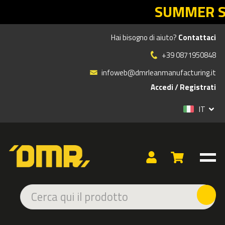
SUMMER SALES DMR: il rientro Lea
Hai bisogno di aiuto?
Contattaci
Prodotti
»
ASSORBIMENTO E CONTENIMENTO LIQUIDI INQUINANTI
»
+39 0871950848
COPRITOMBINI - DIGHE - OTTURATORI
»
BARRIERE ANTI SVERSAMENTO. 60 x 100 x 1500 mm 2 PZ
infoweb@dmrleanmanufacturing.it
carrabile adesivo
Accedi
/
Registrati
IT