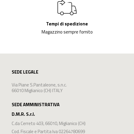
Tempi di spedizione
Magazzino sempre fornito
SEDE LEGALE
Via Piane S.Pantaleone, s.n.c.
66010 Miglianico (CH) ITALY
SEDE AMMINISTRATIVA
D.M.R. S.r.l.
C.da Cerreto 403
,
66010
,
Miglianico
(
CH
)
Cod. Fiscale e Partita Iva 02264780699