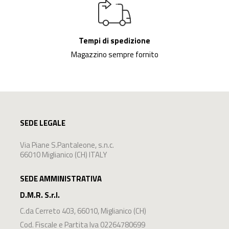
Tempi di spedizione
Magazzino sempre fornito
SEDE LEGALE
Via Piane S.Pantaleone, s.n.c.
66010 Miglianico (CH) ITALY
SEDE AMMINISTRATIVA
D.M.R. S.r.l.
C.da Cerreto 403
,
66010
,
Miglianico
(
CH
)
Cod. Fiscale e Partita Iva 02264780699