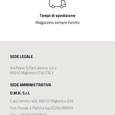
Tempi di spedizione
Magazzino sempre fornito
SEDE LEGALE
Via Piane S.Pantaleone, s.n.c.
66010 Miglianico (CH) ITALY
SEDE AMMINISTRATIVA
D.M.R. S.r.l.
C.da Cerreto 403
,
66010
,
Miglianico
(
CH
)
Cod. Fiscale e Partita Iva 02264780699
Tel. :
+39 0871950848